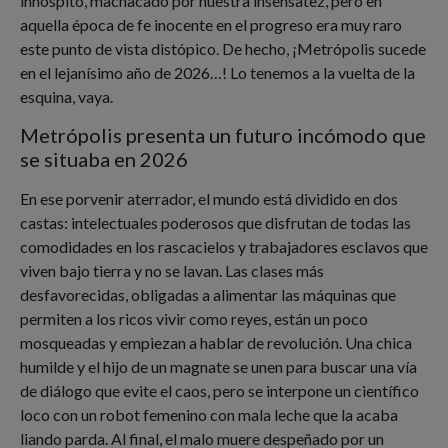
inhóspito, machacado por nuestra insensatez, pero en
aquella época de fe inocente en el progreso era muy raro
este punto de vista distópico. De hecho, ¡Metrópolis sucede
en el lejanísimo año de 2026…! Lo tenemos a la vuelta de la
esquina, vaya.
Metrópolis presenta un futuro incómodo que
se situaba en 2026
En ese porvenir aterrador, el mundo está dividido en dos
castas: intelectuales poderosos que disfrutan de todas las
comodidades en los rascacielos y trabajadores esclavos que
viven bajo tierra y no se lavan. Las clases más
desfavorecidas, obligadas a alimentar las máquinas que
permiten a los ricos vivir como reyes, están un poco
mosqueadas y empiezan a hablar de revolución. Una chica
humilde y el hijo de un magnate se unen para buscar una vía
de diálogo que evite el caos, pero se interpone un científico
loco con un robot femenino con mala leche que la acaba
liando parda. Al final, el malo muere despeñado por un