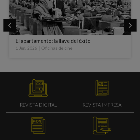
to
Severance: tengo el cabezón ‘partío’
|
,
Destacada
Oficinas de cine
11 Ago, 2025
REVISTA IMPRESA
REVISTA DIGITAL