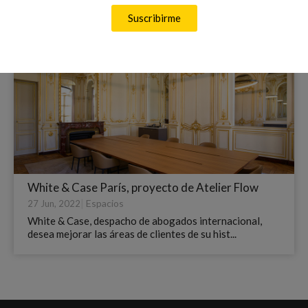
sede de Coatresa. Unas oficinas saludable...
Suscribirme
White & Case París, proyecto de Atelier Flow
|
Espacios
27 Jun, 2022
White & Case, despacho de abogados internacional,
desea mejorar las áreas de clientes de su hist...