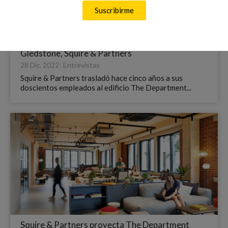
Suscribirme
“Creamos una comunidad creativa” Tim
Gledstone, Squire & Partners
|
Entrevistas
28 Dic, 2022
Squire & Partners trasladó hace cinco años a sus
doscientos empleados al edificio The Department...
Squire & Partners proyecta The Department