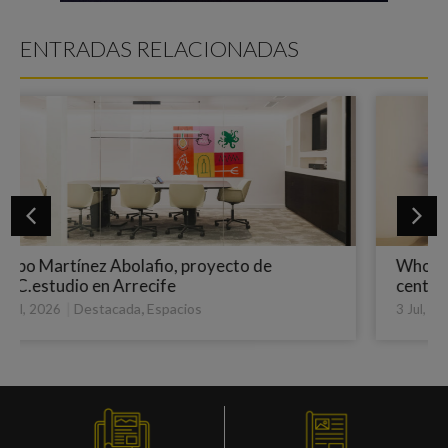
ENTRADAS RELACIONADAS
Wholecontract proyecta Rusell Bedford,
centrado en las personas
|
,
Destacada
Espacios
3 Jul, 2026