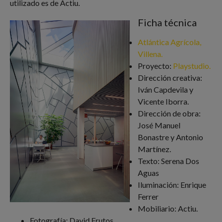
utilizado es de Actiu.
Ficha técnica
Atlántica Agrícola,
Villena.
Proyecto:
Playstudio.
Dirección creativa:
Iván Capdevila y
Vicente Iborra.
Dirección de obra:
José Manuel
Bonastre y Antonio
Martínez.
Texto: Serena Dos
Aguas
Iluminación: Enrique
Ferrer
Mobiliario: Actiu.
Fotografía: David Frutos