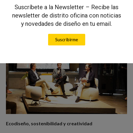
lugares de trabajo y los hospitales quieren ser espacios no solo
Suscríbete a la Newsletter – Recibe las
para la salud, sino también para el cuidado y el
newsletter de distrito oficina con noticias
acompañamiento. Ese es el mundo en el que trabajamos, el de
y novedades de diseño en tu email.
los espacios colectivos
«, explicó.
Suscribirme
Ecodiseño, sostenibilidad y creatividad