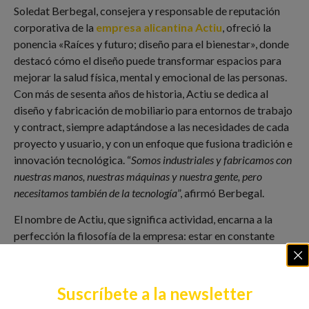
Soledat Berbegal, consejera y responsable de reputación
corporativa de la
empresa alicantina Actiu
, ofreció la
ponencia «Raíces y futuro; diseño para el bienestar», donde
destacó cómo el diseño puede transformar espacios para
mejorar la salud física, mental y emocional de las personas.
Con más de sesenta años de historia, Actiu se dedica al
diseño y fabricación de mobiliario para entornos de trabajo
y contract, siempre adaptándose a las necesidades de cada
proyecto y usuario, y con un enfoque que fusiona tradición e
innovación tecnológica. “
Somos industriales y fabricamos con
nuestras manos, nuestras máquinas y nuestra gente, pero
necesitamos también de la tecnología
”, afirmó Berbegal.
El nombre de Actiu, que significa actividad, encarna a la
perfección la filosofía de la empresa: estar en constante
movimiento, colocando el diseño como eje transversal y
estratégico. Berbegal subrayó cómo los espacios se están
transformando para ser más híbridos y flexibles. «
Cada vez
Suscríbete a la newsletter
más, las oficinas quieren ser cafeterías, los hoteles quieren ser