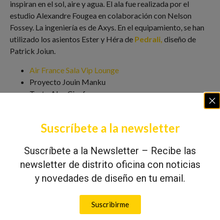
inspiran en el sol, aire y agua. El ala fue realizada por el
estudio Alexandre Fougea en colaboración con Nelson
Fossey. La ingeniería es de Axys. En el equipamiento, se han
utilizado los asientos Ester y Héra de
Pedrali,
diseño de
Patrick Joiun.
Air France Sala Vip Lounge
Proyecto Jouin Manku
Texto Alex Cienfuegos
Fotografía Jérôme Gallan
Suscríbete a la newsletter
Suscríbete a la Newsletter – Recibe las
newsletter de distrito oficina con noticias
y novedades de diseño en tu email.
Suscribirme