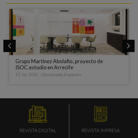
e
Wholecontract proyecta Rusell Bedford,
centrado en las personas
|
,
Destacada
Espacios
3 Jul, 2026
REVISTA IMPRESA
REVISTA DIGITAL