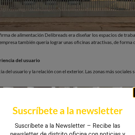
 firma de alimentación Delibreads era diseñar los espacios de trab
a empresa también quería lograr unas oficinas atractivas, de forma q
riencia del usuario
ia del usuario y la relación con el exterior. Las zonas más sociales 
Suscríbete a la newsletter
Suscríbete a la Newsletter – Recibe las
newsletter de distrito oficina con noticias y